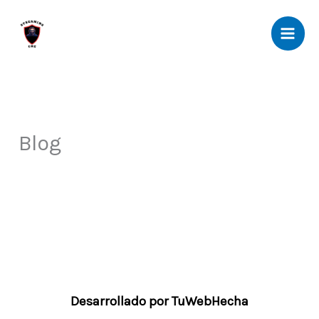
Ir
al
contenido
Blog
Desarrollado por TuWebHecha