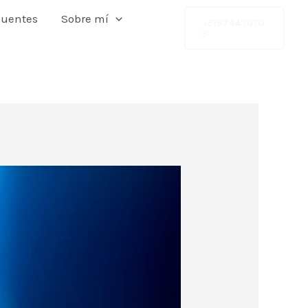
cuentes
Sobre mí
+5197443070
8