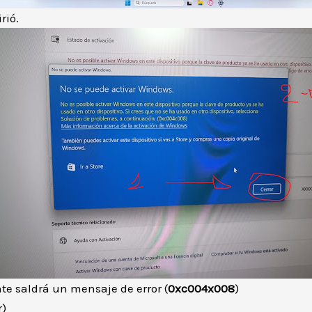
rió.
te saldrá un mensaje de error (
0xc004x008
)
r)