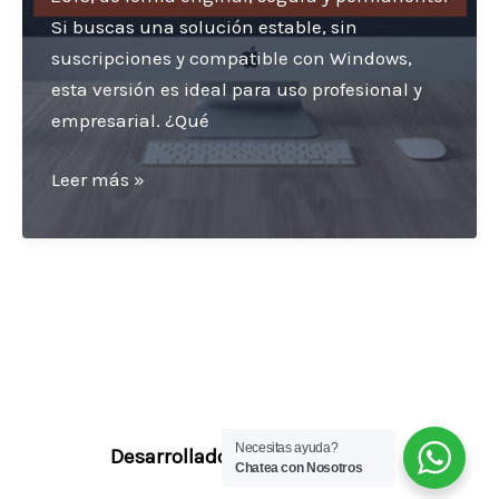
Si buscas una solución estable, sin
suscripciones y compatible con Windows,
esta versión es ideal para uso profesional y
empresarial. ¿Qué
Serial
Leer más »
office
2016
professional
plus
original
|
Activación
permanente
Necesitas ayuda?
Desarrollado por TuWebHecha
Chatea con Nosotros