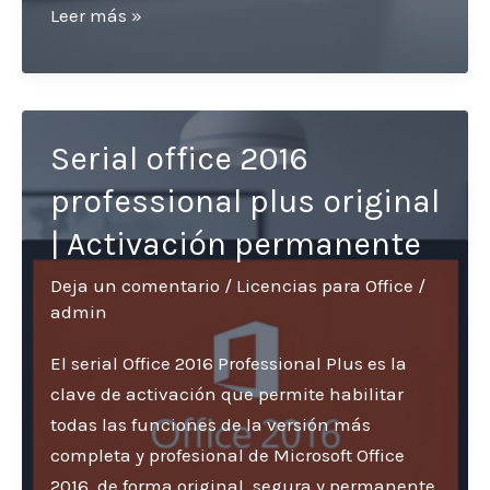
Activar
Leer más »
office
2016
professional
plus
Serial office 2016
original
professional plus original
|
Guía
| Activación permanente
segura
Deja un comentario
/
Licencias para Office
/
y
admin
permanente
El serial Office 2016 Professional Plus es la
clave de activación que permite habilitar
todas las funciones de la versión más
completa y profesional de Microsoft Office
2016, de forma original, segura y permanente.