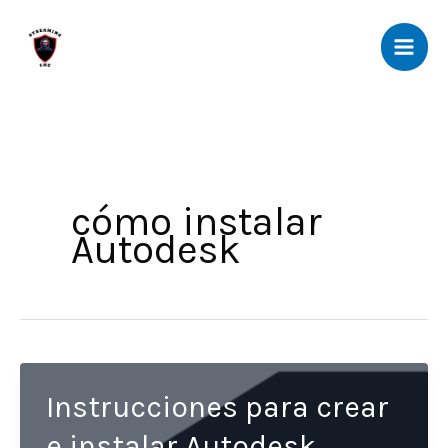
Ir
al
contenido
cómo instalar
Autodesk
Instrucciones para crear
e instalar Autodesk