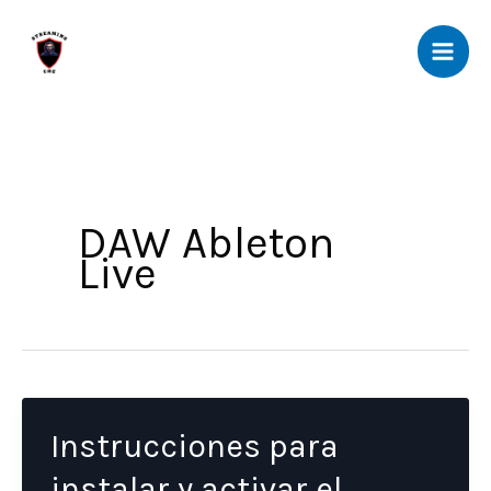
Ir
al
contenido
DAW Ableton
Live
Instrucciones para
instalar y activar el