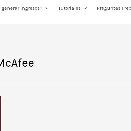
 generar ingresos?
Tutoriales
Preguntas Fre
 McAfee