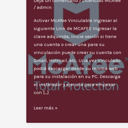
Deja un comentario
/
Licencias McAfee
/
admin
Activar McAfee Vinculable Ingresar al
siguiente Link de MCAFEE Ingresar la
clave adquirida, Inicie sesión si tiene
una cuenta o crear una para su
vinculación puede crear su cuenta con
Gmail, Hotmail, etc. Una vez Vinculado
podrá descargar desde su misma web
para su instalación en su PC. Descarga
el instalador y ejecuta para empezar
con […]
Instrucciones
Leer más »
para
activar