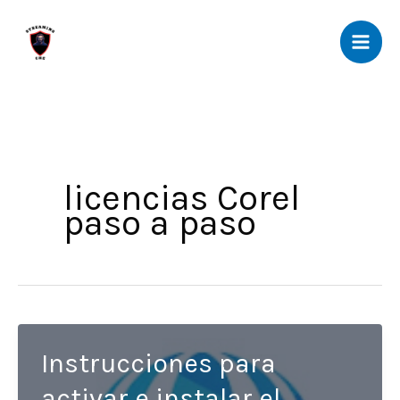
Ir
al
contenido
licencias Corel
paso a paso
Instrucciones para
activar e instalar el