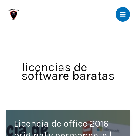
Ir
al
contenido
licencias de
software baratas
Licencia de office 2016
original y permanente |