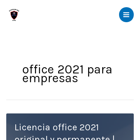
Ir
al
contenido
office 2021 para
empresas
Licencia office 2021
original y permanente |