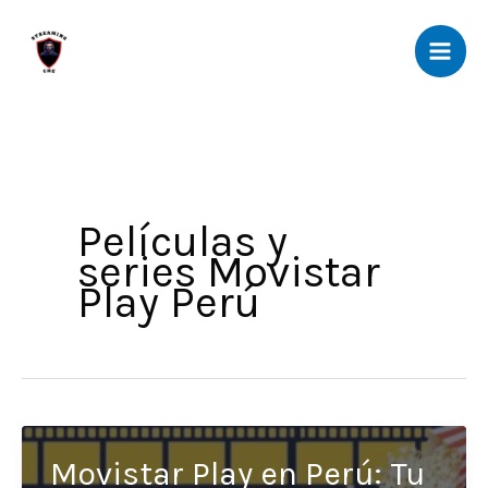
Ir
al
contenido
Películas y
series Movistar
Play Perú
Movistar Play en Perú: Tu