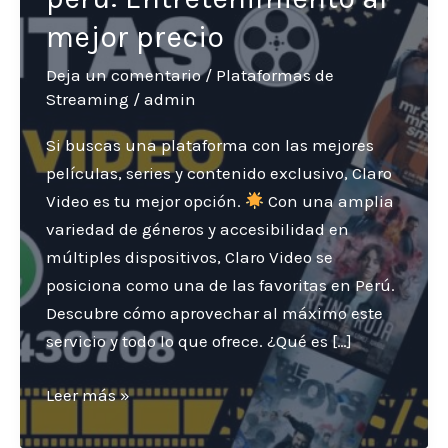
mejor precio
Deja un comentario
/
Plataformas de
Streaming
/
admin
Si buscas una plataforma con las mejores
películas, series y contenido exclusivo, Claro
Video es tu mejor opción.
Con una amplia
variedad de géneros y accesibilidad en
múltiples dispositivos, Claro Video se
posiciona como una de las favoritas en Perú.
Descubre cómo aprovechar al máximo este
servicio y todo lo que ofrece. ¿Qué es […]
Descubre
Leer más »
claro