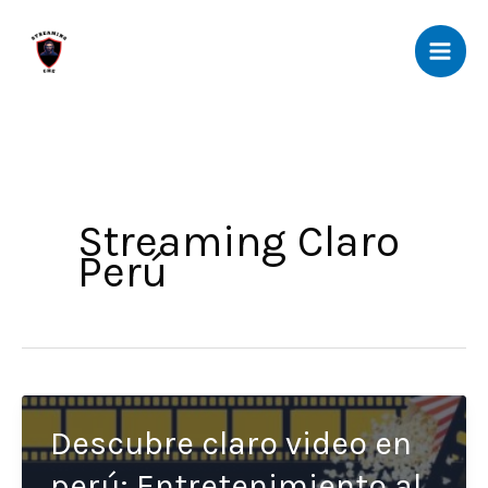
Ir
al
contenido
Streaming Claro
Perú
Descubre claro video en
perú: Entretenimiento al