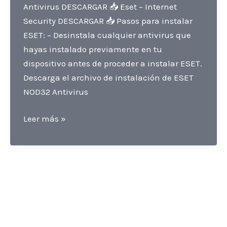
Antivirus DESCARGAR 📥 Eset – Internet
Security DESCARGAR 📥 Pasos para instalar
ESET: – Desinstala cualquier antivirus que
hayas instalado previamente en tu
dispositivo antes de proceder a instalar ESET.
Descarga el archivo de instalación de ESET
NOD32 Antivirus
Instrucciones
Leer más »
para
instalar
y
activar
ESET