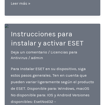
Licencia
Leer más »
ESET
NOD32
Antivirus:
Protección
Instrucciones para
original,
instalar y activar ESET
activación
fácil
Deja un comentario
/
Licencias para
y
Antivirus
/
admin
segura
Para Instalar ESET en su dispositivo, siga
estos pasos generales. Ten en cuenta que
pueden variar ligeramente según el producto
de ESET. Disponible para: Windows, macOS
No disponible para: IOS y Android Versiones
disponibles: EsetNod32 –