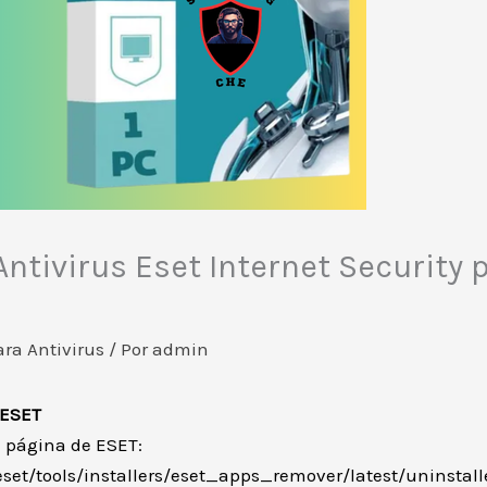
ntivirus Eset Internet Security 
ara Antivirus
/ Por
admin
 ESET
a página de ESET:
et/tools/installers/eset_apps_remover/latest/uninstall